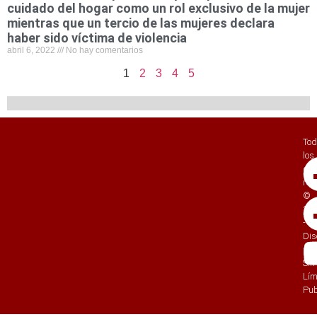
cuidado del hogar como un rol exclusivo de la mujer
mientras que un tercio de las mujeres declara
haber sido víctima de violencia
abril 6, 2022
No hay comentarios
1
2
3
4
5
Tod
los
der
res
©
20
-
Di
por
Sin
Lím
Pub