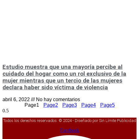
Estudio muestra que una mayoría percibe al
cuidado del hogar como un rol exclusivo de la
mujer mientras que un tercio de las mujeres
declara haber sido víctima de violencia
abril 6, 2022
No hay comentarios
Page
1
Page
2
Page
3
Page
4
Page
5
Todos los derechos reservados. © 2024 - Diseñado por Sin Límite Publicidad
Facebook